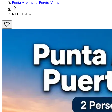
Punta Arenas → Puerto Varas
RLC113187