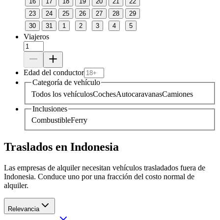
16
17
18
19
20
21
22
23
24
25
26
27
28
29
30
31
1
2
3
4
5
Viajeros
Edad del conductor
Categoría de vehículo
Todos los vehículos
Coches
Autocaravanas
Camiones
Inclusiones
Combustible
Ferry
Traslados en Indonesia
Las empresas de alquiler necesitan vehículos trasladados fuera de
Indonesia. Conduce uno por una fracción del costo normal de
alquiler.
Relevancia