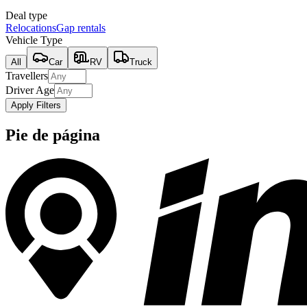
Deal type
Relocations
Gap rentals
Vehicle Type
All
Car
RV
Truck
Travellers
Driver Age
Apply Filters
Pie de página