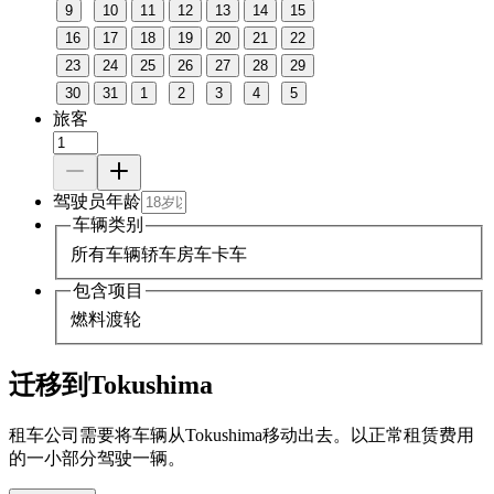
9
10
11
12
13
14
15
16
17
18
19
20
21
22
23
24
25
26
27
28
29
30
31
1
2
3
4
5
旅客
驾驶员年龄
车辆类别
所有车辆
轿车
房车
卡车
包含项目
燃料
渡轮
迁移到Tokushima
租车公司需要将车辆从Tokushima移动出去。以正常租赁费用
的一小部分驾驶一辆。