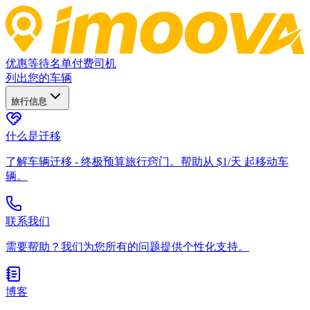
优惠
等待名单
付费司机
列出您的车辆
旅行信息
什么是迁移
了解车辆迁移 - 终极预算旅行窍门。帮助从 $1/天 起移动车
辆。
联系我们
需要帮助？我们为您所有的问题提供个性化支持。
博客