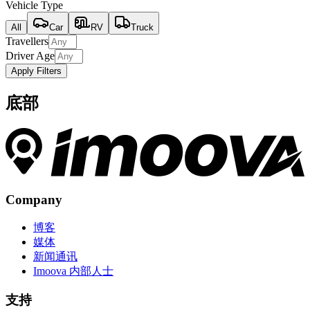
Vehicle Type
All
Car
RV
Truck
Travellers
Driver Age
Apply Filters
底部
Company
博客
媒体
新闻通讯
Imoova 内部人士
支持