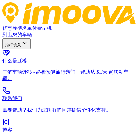
优惠
等待名单
付费司机
列出您的车辆
旅行信息
什么是迁移
了解车辆迁移 - 终极预算旅行窍门。帮助从 $1/天 起移动车
辆。
联系我们
需要帮助？我们为您所有的问题提供个性化支持。
博客