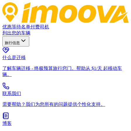
优惠
等待名单
付费司机
列出您的车辆
旅行信息
什么是迁移
了解车辆迁移 - 终极预算旅行窍门。帮助从 $1/天 起移动车
辆。
联系我们
需要帮助？我们为您所有的问题提供个性化支持。
博客