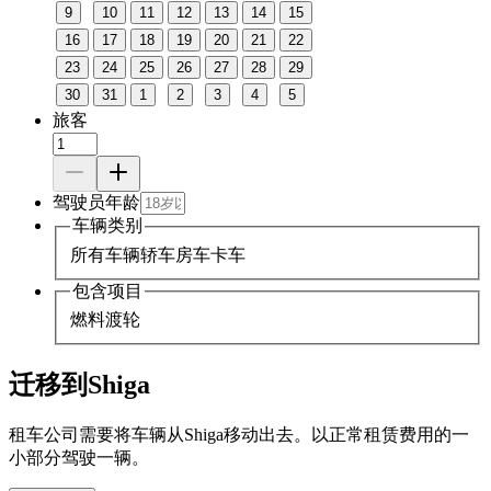
9
10
11
12
13
14
15
16
17
18
19
20
21
22
23
24
25
26
27
28
29
30
31
1
2
3
4
5
旅客
驾驶员年龄
车辆类别
所有车辆
轿车
房车
卡车
包含项目
燃料
渡轮
迁移到Shiga
租车公司需要将车辆从Shiga移动出去。以正常租赁费用的一
小部分驾驶一辆。