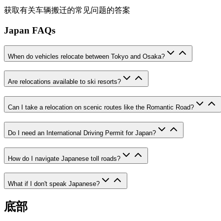
获取有关车辆搬迁的常见问题的答案
Japan FAQs
When do vehicles relocate between Tokyo and Osaka?
Are relocations available to ski resorts?
Can I take a relocation on scenic routes like the Romantic Road?
Do I need an International Driving Permit for Japan?
How do I navigate Japanese toll roads?
What if I don't speak Japanese?
底部