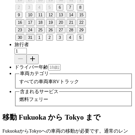
2
3
4
5
6
7
8
9
10
11
12
13
14
15
16
17
18
19
20
21
22
23
24
25
26
27
28
29
30
31
1
2
3
4
5
旅行者
ドライバー年齢
車両カテゴリ
すべての車両
車
RV
トラック
含まれるサービス
燃料
フェリー
移動 Fukuoka から Tokyo まで
FukuokaからTokyoへの車両の移動が必要です。通常のレン