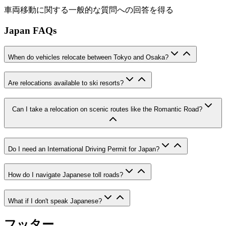
車両移動に関する一般的な質問への回答を得る
Japan FAQs
When do vehicles relocate between Tokyo and Osaka?
Are relocations available to ski resorts?
Can I take a relocation on scenic routes like the Romantic Road?
Do I need an International Driving Permit for Japan?
How do I navigate Japanese toll roads?
What if I don't speak Japanese?
フッター