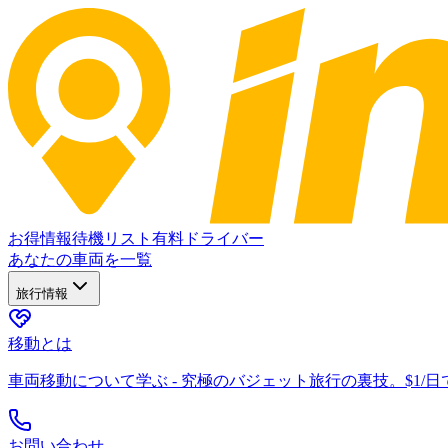
お得情報
待機リスト
有料ドライバー
あなたの車両を一覧
旅行情報
移動とは
車両移動について学ぶ - 究極のバジェット旅行の裏技。$1/
お問い合わせ