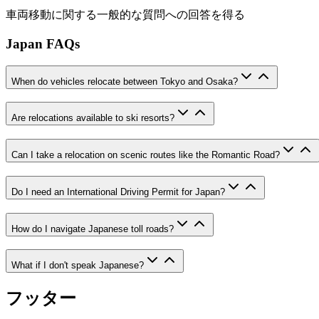
車両移動に関する一般的な質問への回答を得る
Japan FAQs
When do vehicles relocate between Tokyo and Osaka?
Are relocations available to ski resorts?
Can I take a relocation on scenic routes like the Romantic Road?
Do I need an International Driving Permit for Japan?
How do I navigate Japanese toll roads?
What if I don't speak Japanese?
フッター