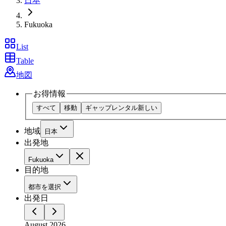
日本
Fukuoka
List
Table
地図
お得情報
すべて
移動
ギャップレンタル
新しい
地域
日本
出発地
Fukuoka
目的地
都市を選択
出発日
August 2026