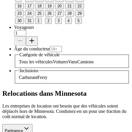
16
17
18
19
20
21
22
23
24
25
26
27
28
29
30
31
1
2
3
4
5
Voyageurs
Âge du conducteur
Catégorie de véhicule
Tous les véhicules
Voitures
Vans
Camions
Inclusions
Carburant
Ferry
Relocations dans Minnesota
Les entreprises de location ont besoin que des véhicules soient
déplacés hors de Minnesota. Conduisez-en un pour une fraction du
coût normal de location.
Pertinence