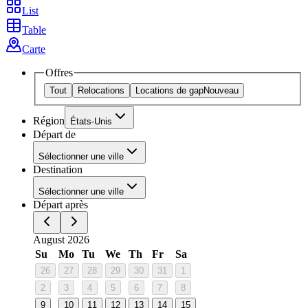
List
Table
Carte
Offres
Tout
Relocations
Locations de gap
Nouveau
Région
États-Unis
Départ de
Sélectionner une ville
Destination
Sélectionner une ville
Départ après
August 2026
Su
Mo
Tu
We
Th
Fr
Sa
26
27
28
29
30
31
1
2
3
4
5
6
7
8
9
10
11
12
13
14
15