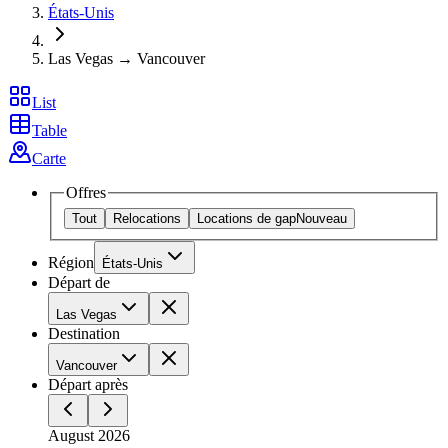
États-Unis
Las Vegas → Vancouver
List
Table
Carte
Offres
Tout
Relocations
Locations de gap
Nouveau
Région
États-Unis
Départ de
Las Vegas
Destination
Vancouver
Départ après
August 2026