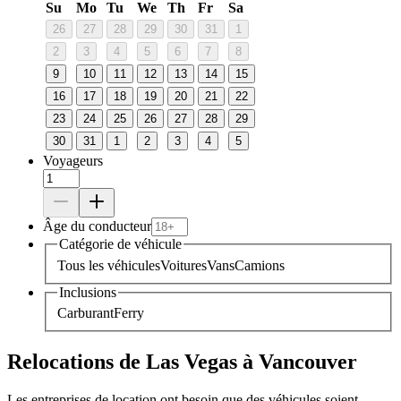
Su
Mo
Tu
We
Th
Fr
Sa
26
27
28
29
30
31
1
2
3
4
5
6
7
8
9
10
11
12
13
14
15
16
17
18
19
20
21
22
23
24
25
26
27
28
29
30
31
1
2
3
4
5
Voyageurs
Âge du conducteur
Catégorie de véhicule
Tous les véhicules
Voitures
Vans
Camions
Inclusions
Carburant
Ferry
Relocations de Las Vegas à Vancouver
Les entreprises de location ont besoin que des véhicules soient