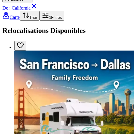
De : California
Carte
Trier
1
Filtres
Relocalisations Disponibles