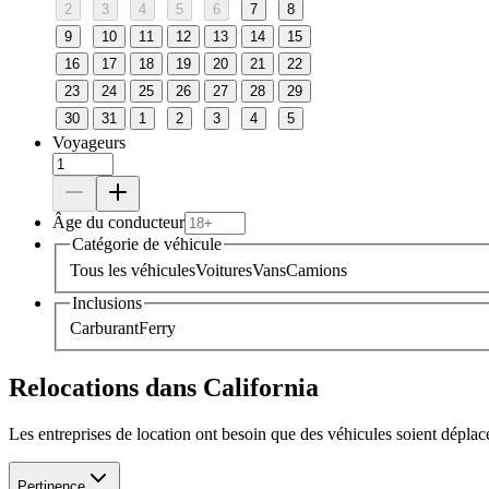
2
3
4
5
6
7
8
9
10
11
12
13
14
15
16
17
18
19
20
21
22
23
24
25
26
27
28
29
30
31
1
2
3
4
5
Voyageurs
Âge du conducteur
Catégorie de véhicule
Tous les véhicules
Voitures
Vans
Camions
Inclusions
Carburant
Ferry
Relocations dans California
Les entreprises de location ont besoin que des véhicules soient dépla
Pertinence