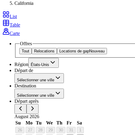
California
List
Table
Carte
Offres
Tout
Relocations
Locations de gap
Nouveau
Région
États-Unis
Départ de
Sélectionner une ville
Destination
Sélectionner une ville
Départ après
August 2026
Su
Mo
Tu
We
Th
Fr
Sa
26
27
28
29
30
31
1