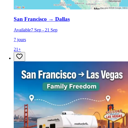
San Francisco
→
Dallas
Available
7 Sep
-
21 Sep
7 jours
21
+