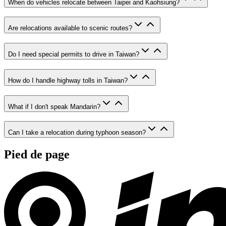
When do vehicles relocate between Taipei and Kaohsiung?
Are relocations available to scenic routes?
Do I need special permits to drive in Taiwan?
How do I handle highway tolls in Taiwan?
What if I don't speak Mandarin?
Can I take a relocation during typhoon season?
Pied de page