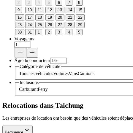
2
3
4
5
6
7
8
9
10
11
12
13
14
15
16
17
18
19
20
21
22
23
24
25
26
27
28
29
30
31
1
2
3
4
5
Voyageurs
Âge du conducteur
Catégorie de véhicule
Tous les véhicules
Voitures
Vans
Camions
Inclusions
Carburant
Ferry
Relocations dans Taichung
Les entreprises de location ont besoin que des véhicules soient dépla
Pertinence