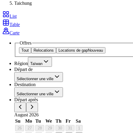
Taichung
List
Table
Carte
Offres
Tout
Relocations
Locations de gap
Nouveau
Région
Taïwan
Départ de
Sélectionner une ville
Destination
Sélectionner une ville
Départ après
August 2026
Su
Mo
Tu
We
Th
Fr
Sa
26
27
28
29
30
31
1