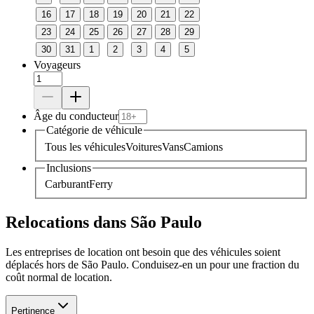
16
17
18
19
20
21
22
23
24
25
26
27
28
29
30
31
1
2
3
4
5
Voyageurs
Âge du conducteur
Catégorie de véhicule
Tous les véhicules
Voitures
Vans
Camions
Inclusions
Carburant
Ferry
Relocations dans São Paulo
Les entreprises de location ont besoin que des véhicules soient
déplacés hors de São Paulo. Conduisez-en un pour une fraction du
coût normal de location.
Pertinence