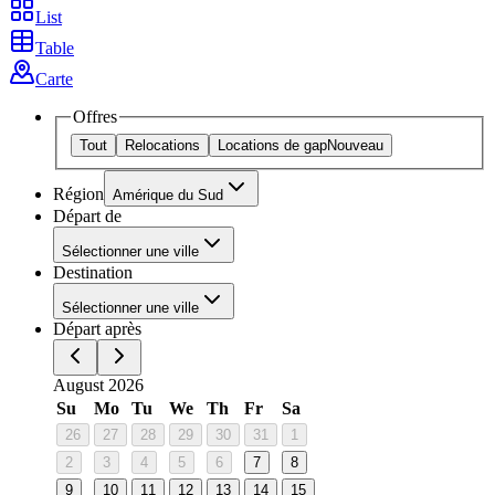
List
Table
Carte
Offres
Tout
Relocations
Locations de gap
Nouveau
Région
Amérique du Sud
Départ de
Sélectionner une ville
Destination
Sélectionner une ville
Départ après
August 2026
Su
Mo
Tu
We
Th
Fr
Sa
26
27
28
29
30
31
1
2
3
4
5
6
7
8
9
10
11
12
13
14
15