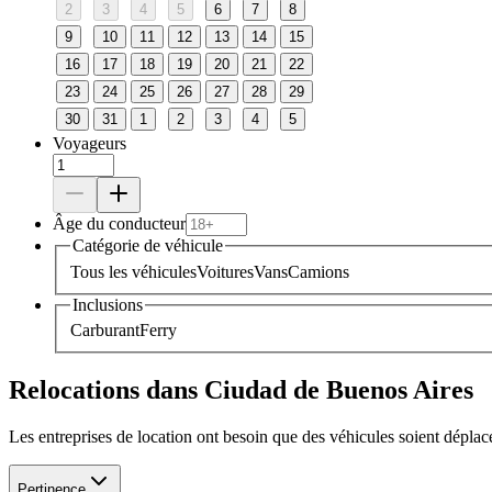
2
3
4
5
6
7
8
9
10
11
12
13
14
15
16
17
18
19
20
21
22
23
24
25
26
27
28
29
30
31
1
2
3
4
5
Voyageurs
Âge du conducteur
Catégorie de véhicule
Tous les véhicules
Voitures
Vans
Camions
Inclusions
Carburant
Ferry
Relocations dans Ciudad de Buenos Aires
Les entreprises de location ont besoin que des véhicules soient dépl
Pertinence