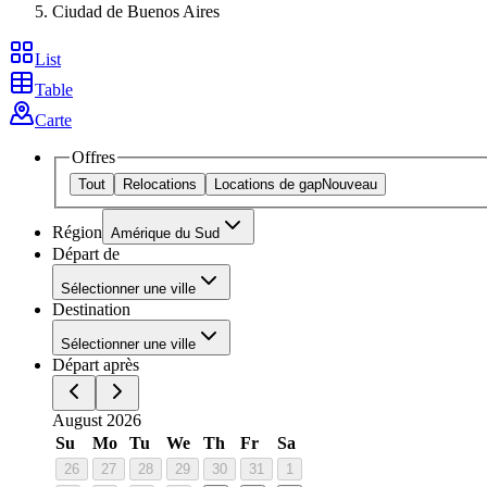
Ciudad de Buenos Aires
List
Table
Carte
Offres
Tout
Relocations
Locations de gap
Nouveau
Région
Amérique du Sud
Départ de
Sélectionner une ville
Destination
Sélectionner une ville
Départ après
August 2026
Su
Mo
Tu
We
Th
Fr
Sa
26
27
28
29
30
31
1