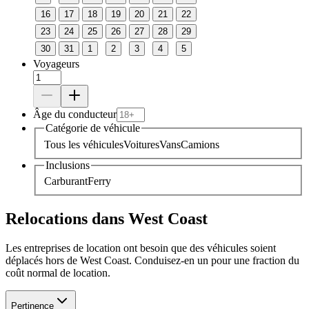
16
17
18
19
20
21
22
23
24
25
26
27
28
29
30
31
1
2
3
4
5
Voyageurs
Âge du conducteur
Catégorie de véhicule
Tous les véhicules
Voitures
Vans
Camions
Inclusions
Carburant
Ferry
Relocations dans West Coast
Les entreprises de location ont besoin que des véhicules soient
déplacés hors de West Coast. Conduisez-en un pour une fraction du
coût normal de location.
Pertinence