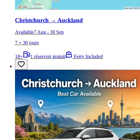
Christchurch
→
Auckland
Available
7 Aug
-
30 Sep
7 + 30 jours
18
+
1 réservoir gratuit
Ferry Included