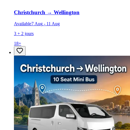
Christchurch
→
Wellington
Available
7 Aug
-
11 Aug
3 + 2 jours
18
+