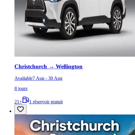
Christchurch
→
Wellington
Available
7 Aug
-
30 Aug
8 jours
21
+
1 réservoir gratuit