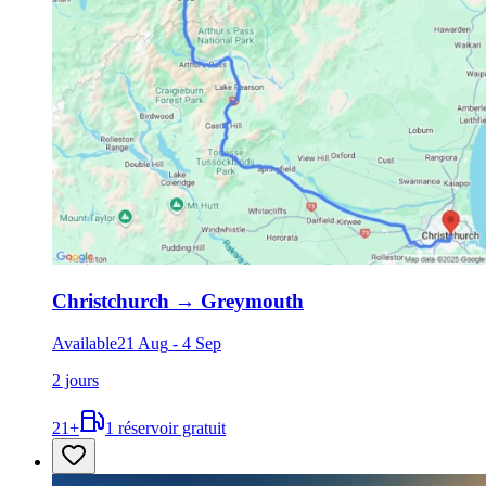
Christchurch
→
Greymouth
Available
21 Aug
-
4 Sep
2 jours
21
+
1 réservoir gratuit