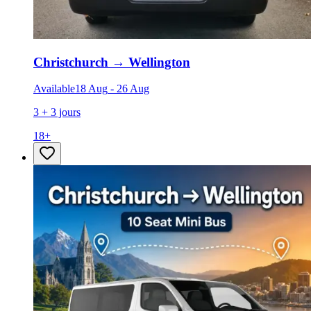
Christchurch
→
Wellington
Available
18 Aug
-
26 Aug
3 + 3 jours
18
+