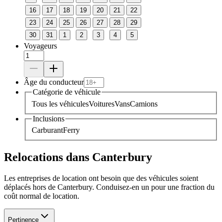
16
17
18
19
20
21
22
23
24
25
26
27
28
29
30
31
1
2
3
4
5
Voyageurs
Âge du conducteur
Catégorie de véhicule
Tous les véhicules
Voitures
Vans
Camions
Inclusions
Carburant
Ferry
Relocations dans Canterbury
Les entreprises de location ont besoin que des véhicules soient
déplacés hors de Canterbury. Conduisez-en un pour une fraction du
coût normal de location.
Pertinence