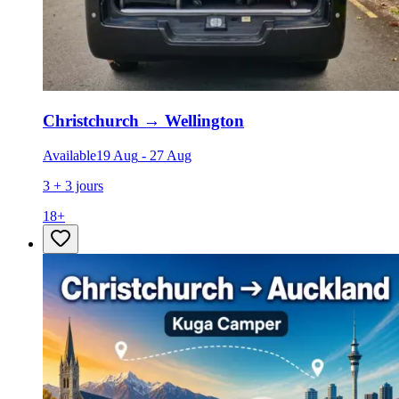
Christchurch
→
Wellington
Available
19 Aug
-
27 Aug
3 + 3 jours
18
+