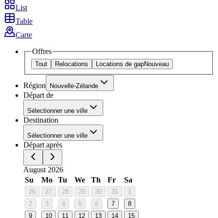
List
Table
Carte
Offres
Tout
Relocations
Locations de gap
Nouveau
Région
Nouvelle-Zélande
Départ de
Sélectionner une ville
Destination
Sélectionner une ville
Départ après
August 2026
Su
Mo
Tu
We
Th
Fr
Sa
26
27
28
29
30
31
1
2
3
4
5
6
7
8
9
10
11
12
13
14
15