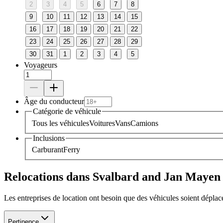
2
3
4
5
6
7
8
9
10
11
12
13
14
15
16
17
18
19
20
21
22
23
24
25
26
27
28
29
30
31
1
2
3
4
5
Voyageurs
Âge du conducteur
Catégorie de véhicule
Tous les véhicules
Voitures
Vans
Camions
Inclusions
Carburant
Ferry
Relocations dans Svalbard and Jan Mayen
Les entreprises de location ont besoin que des véhicules soient dépl
Pertinence