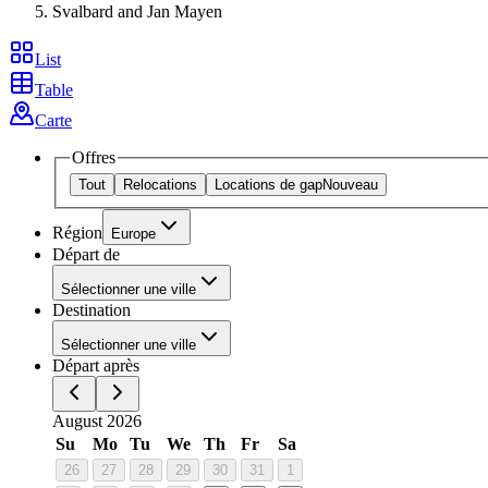
Svalbard and Jan Mayen
List
Table
Carte
Offres
Tout
Relocations
Locations de gap
Nouveau
Région
Europe
Départ de
Sélectionner une ville
Destination
Sélectionner une ville
Départ après
August 2026
Su
Mo
Tu
We
Th
Fr
Sa
26
27
28
29
30
31
1