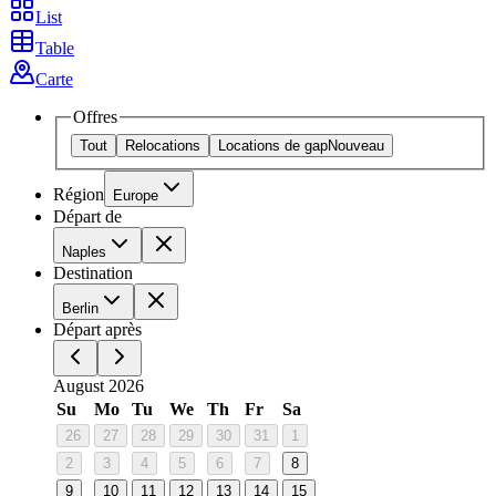
List
Table
Carte
Offres
Tout
Relocations
Locations de gap
Nouveau
Région
Europe
Départ de
Naples
Destination
Berlin
Départ après
August 2026
Su
Mo
Tu
We
Th
Fr
Sa
26
27
28
29
30
31
1
2
3
4
5
6
7
8
9
10
11
12
13
14
15