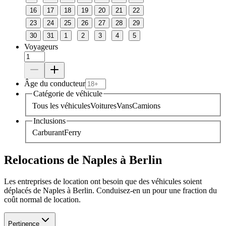
16
17
18
19
20
21
22
23
24
25
26
27
28
29
30
31
1
2
3
4
5
Voyageurs
Âge du conducteur
Catégorie de véhicule
Tous les véhicules
Voitures
Vans
Camions
Inclusions
Carburant
Ferry
Relocations de Naples à Berlin
Les entreprises de location ont besoin que des véhicules soient
déplacés de Naples à Berlin. Conduisez-en un pour une fraction du
coût normal de location.
Pertinence