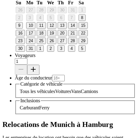
Su
Mo
Tu
We
Th
Fr
Sa
26
27
28
29
30
31
1
2
3
4
5
6
7
8
9
10
11
12
13
14
15
16
17
18
19
20
21
22
23
24
25
26
27
28
29
30
31
1
2
3
4
5
Voyageurs
Âge du conducteur
Catégorie de véhicule
Tous les véhicules
Voitures
Vans
Camions
Inclusions
Carburant
Ferry
Relocations de Munich à Hamburg
Les entreprises de location ont besoin que des véhicules soient