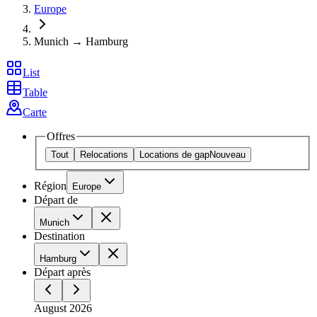
Europe
Munich → Hamburg
List
Table
Carte
Offres
Tout
Relocations
Locations de gap
Nouveau
Région
Europe
Départ de
Munich
Destination
Hamburg
Départ après
August 2026