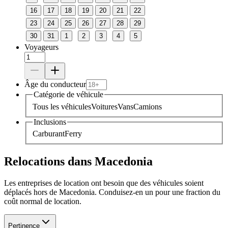
16
17
18
19
20
21
22
23
24
25
26
27
28
29
30
31
1
2
3
4
5
Voyageurs
Âge du conducteur
Catégorie de véhicule
Tous les véhicules
Voitures
Vans
Camions
Inclusions
Carburant
Ferry
Relocations dans Macedonia
Les entreprises de location ont besoin que des véhicules soient
déplacés hors de Macedonia. Conduisez-en un pour une fraction du
coût normal de location.
Pertinence