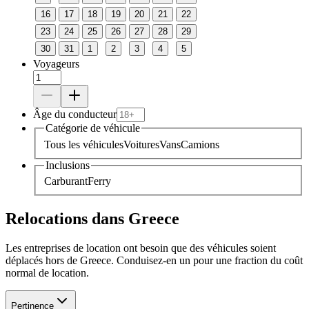
16
17
18
19
20
21
22
23
24
25
26
27
28
29
30
31
1
2
3
4
5
Voyageurs
Âge du conducteur
Catégorie de véhicule
Tous les véhicules
Voitures
Vans
Camions
Inclusions
Carburant
Ferry
Relocations dans Greece
Les entreprises de location ont besoin que des véhicules soient
déplacés hors de Greece. Conduisez-en un pour une fraction du coût
normal de location.
Pertinence