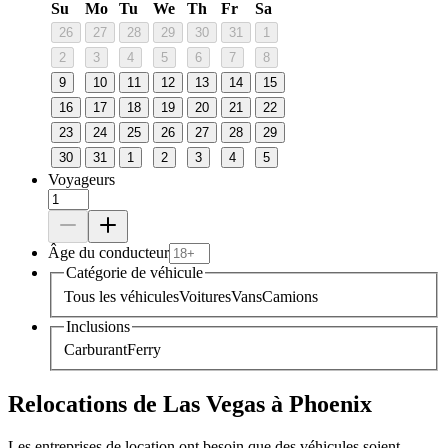
Su
Mo
Tu
We
Th
Fr
Sa
26
27
28
29
30
31
1
2
3
4
5
6
7
8
9
10
11
12
13
14
15
16
17
18
19
20
21
22
23
24
25
26
27
28
29
30
31
1
2
3
4
5
Voyageurs
Âge du conducteur
Catégorie de véhicule
Tous les véhicules
Voitures
Vans
Camions
Inclusions
Carburant
Ferry
Relocations de Las Vegas à Phoenix
Les entreprises de location ont besoin que des véhicules soient