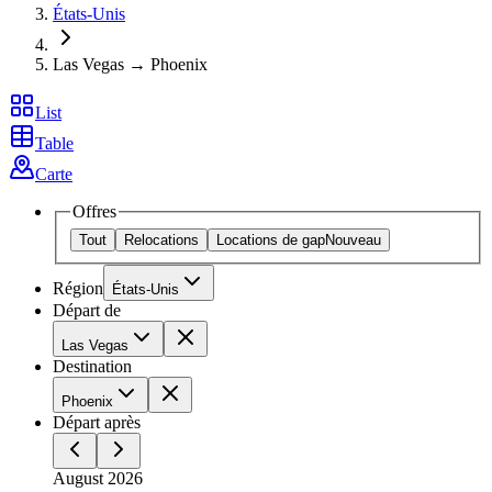
États-Unis
Las Vegas → Phoenix
List
Table
Carte
Offres
Tout
Relocations
Locations de gap
Nouveau
Région
États-Unis
Départ de
Las Vegas
Destination
Phoenix
Départ après
August 2026