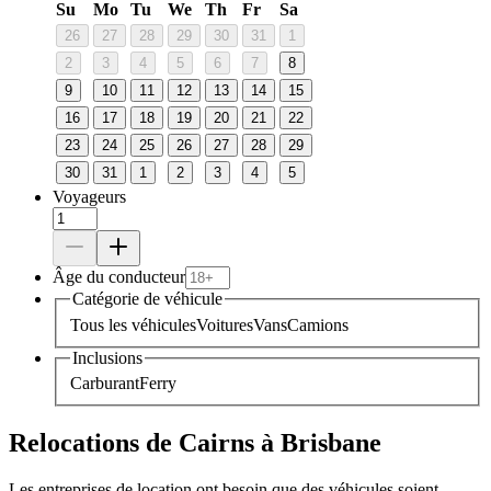
Su
Mo
Tu
We
Th
Fr
Sa
26
27
28
29
30
31
1
2
3
4
5
6
7
8
9
10
11
12
13
14
15
16
17
18
19
20
21
22
23
24
25
26
27
28
29
30
31
1
2
3
4
5
Voyageurs
Âge du conducteur
Catégorie de véhicule
Tous les véhicules
Voitures
Vans
Camions
Inclusions
Carburant
Ferry
Relocations de Cairns à Brisbane
Les entreprises de location ont besoin que des véhicules soient