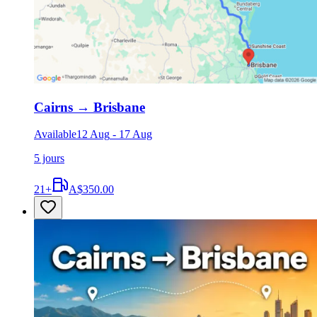
Cairns
→
Brisbane
Available
12 Aug
-
17 Aug
5 jours
21
+
A$350.00