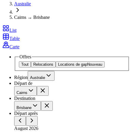
Australie
Cairns → Brisbane
List
Table
Carte
Offres
Tout
Relocations
Locations de gap
Nouveau
Région
Australie
Départ de
Cairns
Destination
Brisbane
Départ après
August 2026