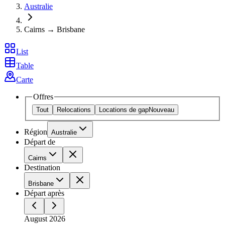
Australie
Cairns → Brisbane
List
Table
Carte
Offres
Tout
Relocations
Locations de gap
Nouveau
Région
Australie
Départ de
Cairns
Destination
Brisbane
Départ après
August 2026