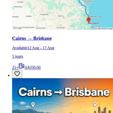
Cairns
→
Brisbane
Available
12 Aug
-
17 Aug
5 jours
21
+
A$350.00