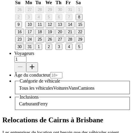
Su
Mo
Tu
We
Th
Fr
Sa
26
27
28
29
30
31
1
2
3
4
5
6
7
8
9
10
11
12
13
14
15
16
17
18
19
20
21
22
23
24
25
26
27
28
29
30
31
1
2
3
4
5
Voyageurs
Âge du conducteur
Catégorie de véhicule
Tous les véhicules
Voitures
Vans
Camions
Inclusions
Carburant
Ferry
Relocations de Cairns à Brisbane
Les entreprises de location ont besoin que des véhicules soient