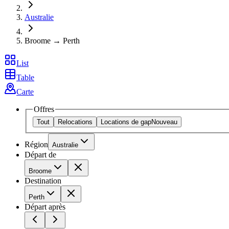
Australie
Broome → Perth
List
Table
Carte
Offres
Tout
Relocations
Locations de gap
Nouveau
Région
Australie
Départ de
Broome
Destination
Perth
Départ après