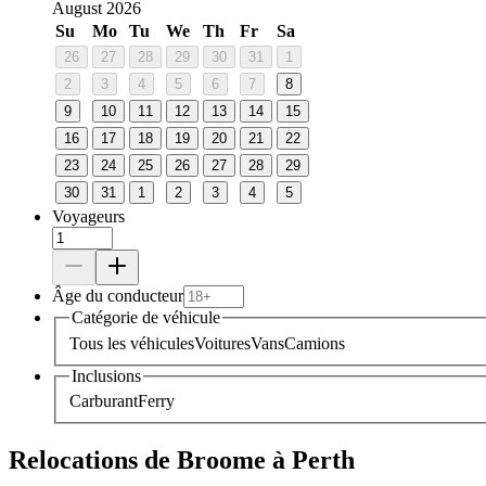
August 2026
Su
Mo
Tu
We
Th
Fr
Sa
26
27
28
29
30
31
1
2
3
4
5
6
7
8
9
10
11
12
13
14
15
16
17
18
19
20
21
22
23
24
25
26
27
28
29
30
31
1
2
3
4
5
Voyageurs
Âge du conducteur
Catégorie de véhicule
Tous les véhicules
Voitures
Vans
Camions
Inclusions
Carburant
Ferry
Relocations de Broome à Perth