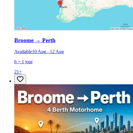
Broome
→
Perth
Available
10 Aug
-
12 Aug
6 + 1 jour
21
+