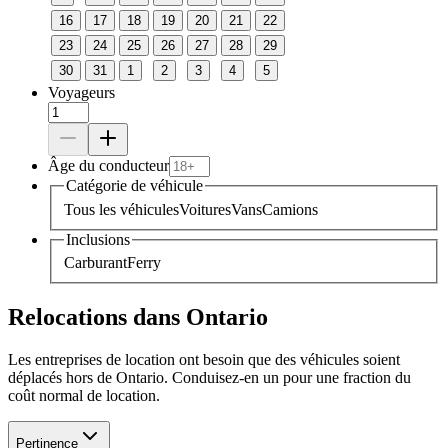
16
17
18
19
20
21
22
23
24
25
26
27
28
29
30
31
1
2
3
4
5
Voyageurs
Âge du conducteur
Catégorie de véhicule
Tous les véhicules
Voitures
Vans
Camions
Inclusions
Carburant
Ferry
Relocations dans Ontario
Les entreprises de location ont besoin que des véhicules soient
déplacés hors de Ontario. Conduisez-en un pour une fraction du
coût normal de location.
Pertinence