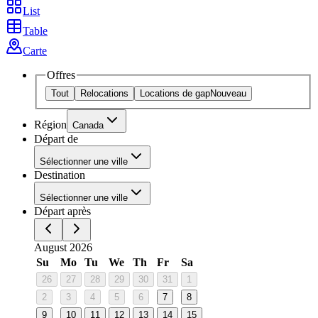
List
Table
Carte
Offres
Tout
Relocations
Locations de gap
Nouveau
Région
Canada
Départ de
Sélectionner une ville
Destination
Sélectionner une ville
Départ après
August 2026
Su
Mo
Tu
We
Th
Fr
Sa
26
27
28
29
30
31
1
2
3
4
5
6
7
8
9
10
11
12
13
14
15