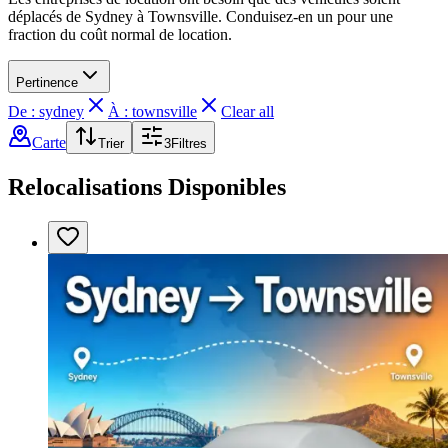
déplacés de Sydney à Townsville. Conduisez-en un pour une
fraction du coût normal de location.
Pertinence
De : sydney
À : townsville
Clear all
Carte
Trier
3
Filtres
Relocalisations Disponibles