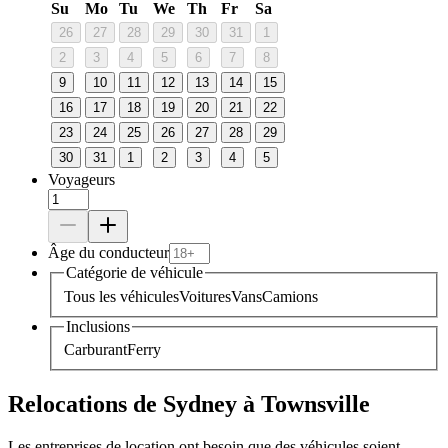
Su
Mo
Tu
We
Th
Fr
Sa
26
27
28
29
30
31
1
2
3
4
5
6
7
8
9
10
11
12
13
14
15
16
17
18
19
20
21
22
23
24
25
26
27
28
29
30
31
1
2
3
4
5
Voyageurs
Âge du conducteur
Catégorie de véhicule
Tous les véhicules
Voitures
Vans
Camions
Inclusions
Carburant
Ferry
Relocations de Sydney à Townsville
Les entreprises de location ont besoin que des véhicules soient