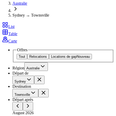
Australie
Sydney → Townsville
List
Table
Carte
Offres
Tout
Relocations
Locations de gap
Nouveau
Région
Australie
Départ de
Sydney
Destination
Townsville
Départ après
August 2026