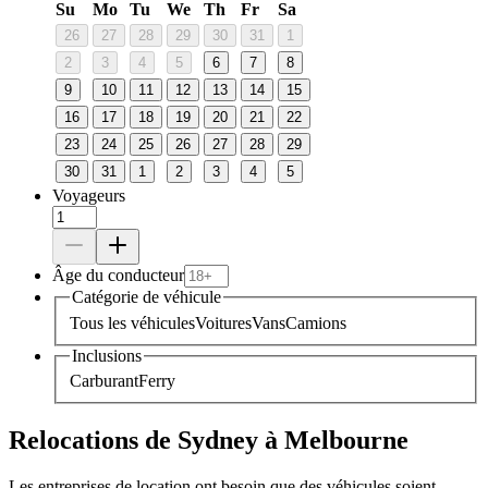
Su
Mo
Tu
We
Th
Fr
Sa
26
27
28
29
30
31
1
2
3
4
5
6
7
8
9
10
11
12
13
14
15
16
17
18
19
20
21
22
23
24
25
26
27
28
29
30
31
1
2
3
4
5
Voyageurs
Âge du conducteur
Catégorie de véhicule
Tous les véhicules
Voitures
Vans
Camions
Inclusions
Carburant
Ferry
Relocations de Sydney à Melbourne
Les entreprises de location ont besoin que des véhicules soient