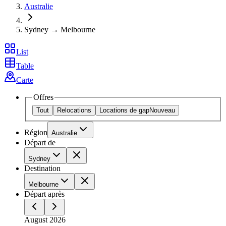
Australie
Sydney → Melbourne
List
Table
Carte
Offres
Tout
Relocations
Locations de gap
Nouveau
Région
Australie
Départ de
Sydney
Destination
Melbourne
Départ après
August 2026