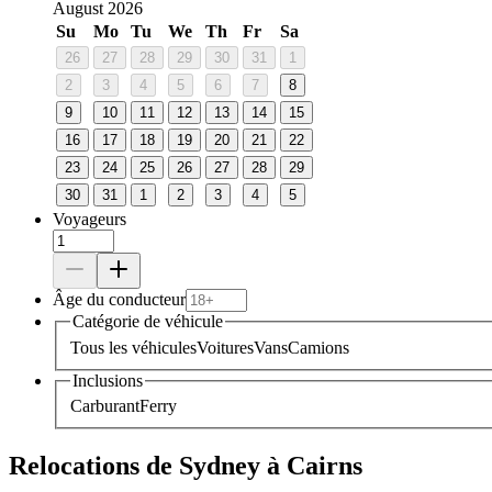
August 2026
Su
Mo
Tu
We
Th
Fr
Sa
26
27
28
29
30
31
1
2
3
4
5
6
7
8
9
10
11
12
13
14
15
16
17
18
19
20
21
22
23
24
25
26
27
28
29
30
31
1
2
3
4
5
Voyageurs
Âge du conducteur
Catégorie de véhicule
Tous les véhicules
Voitures
Vans
Camions
Inclusions
Carburant
Ferry
Relocations de Sydney à Cairns