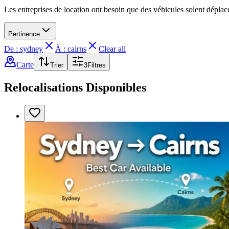
Les entreprises de location ont besoin que des véhicules soient dépla
Pertinence
De : sydney
À : cairns
Clear all
Carte
Trier
3
Filtres
Relocalisations Disponibles