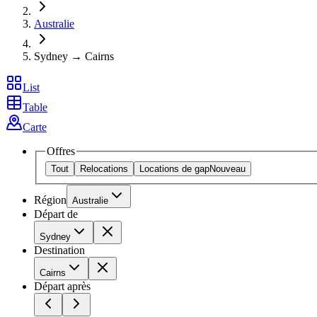
Australie
Sydney → Cairns
List
Table
Carte
Offres
Tout
Relocations
Locations de gap
Nouveau
Région
Australie
Départ de
Sydney
Destination
Cairns
Départ après