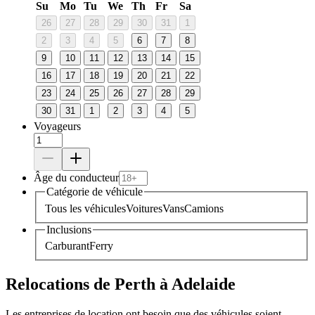
Su
Mo
Tu
We
Th
Fr
Sa
26
27
28
29
30
31
1
2
3
4
5
6
7
8
9
10
11
12
13
14
15
16
17
18
19
20
21
22
23
24
25
26
27
28
29
30
31
1
2
3
4
5
Voyageurs
Âge du conducteur
Catégorie de véhicule
Tous les véhicules
Voitures
Vans
Camions
Inclusions
Carburant
Ferry
Relocations de Perth à Adelaide
Les entreprises de location ont besoin que des véhicules soient