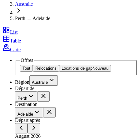
Australie
Perth → Adelaide
List
Table
Carte
Offres
Tout
Relocations
Locations de gap
Nouveau
Région
Australie
Départ de
Perth
Destination
Adelaide
Départ après
August 2026