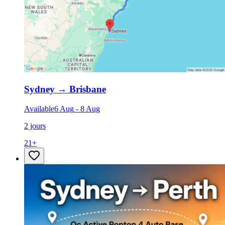
Sydney
→
Brisbane
Available
6 Aug
-
8 Aug
2 jours
21
+