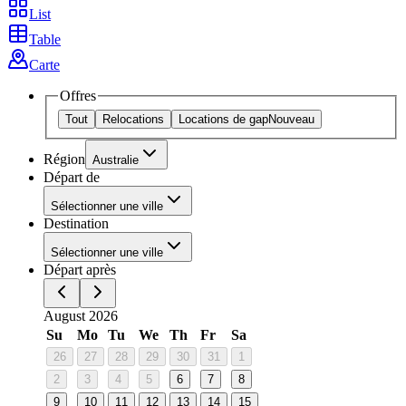
List
Table
Carte
Offres
Tout
Relocations
Locations de gap
Nouveau
Région
Australie
Départ de
Sélectionner une ville
Destination
Sélectionner une ville
Départ après
August 2026
Su
Mo
Tu
We
Th
Fr
Sa
26
27
28
29
30
31
1
2
3
4
5
6
7
8
9
10
11
12
13
14
15