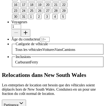
16
17
18
19
20
21
22
23
24
25
26
27
28
29
30
31
1
2
3
4
5
Voyageurs
Âge du conducteur
Catégorie de véhicule
Tous les véhicules
Voitures
Vans
Camions
Inclusions
Carburant
Ferry
Relocations dans New South Wales
Les entreprises de location ont besoin que des véhicules soient
déplacés hors de New South Wales. Conduisez-en un pour une
fraction du coût normal de location.
Pertinence