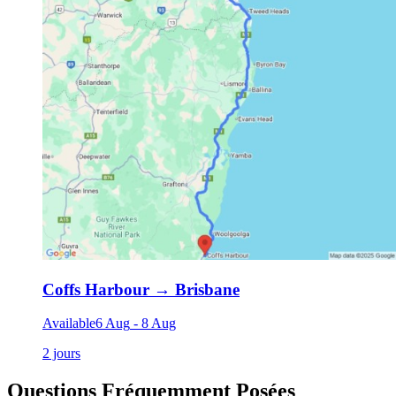
Coffs Harbour
→
Brisbane
Available
6 Aug
-
8 Aug
2 jours
Questions Fréquemment Posées