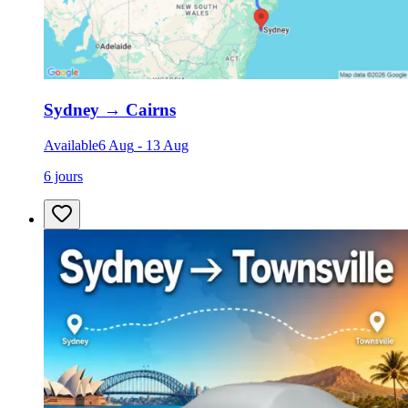
Sydney
→
Cairns
Available
6 Aug
-
13 Aug
6 jours