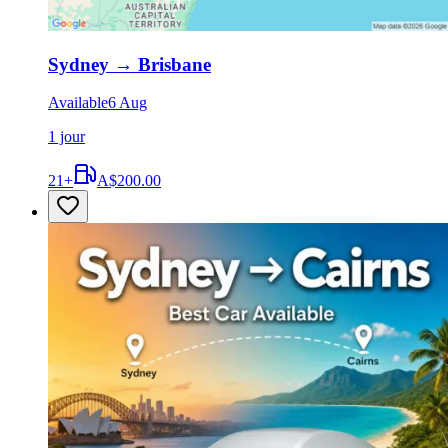
Sydney
→
Brisbane
Available
6 Aug
1 jour
21
+
A$200.00