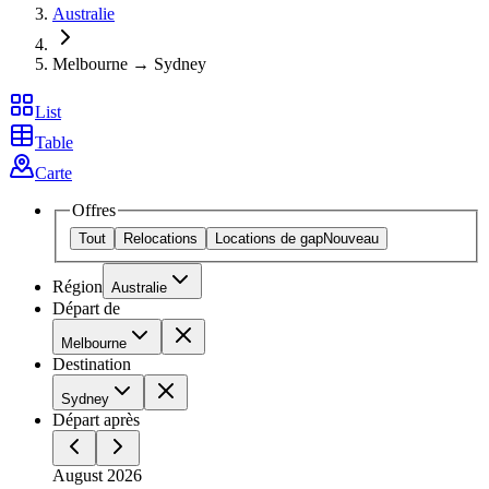
Australie
Melbourne → Sydney
List
Table
Carte
Offres
Tout
Relocations
Locations de gap
Nouveau
Région
Australie
Départ de
Melbourne
Destination
Sydney
Départ après
August 2026