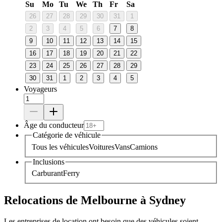
Su
Mo
Tu
We
Th
Fr
Sa
26
27
28
29
30
31
1
2
3
4
5
6
7
8
9
10
11
12
13
14
15
16
17
18
19
20
21
22
23
24
25
26
27
28
29
30
31
1
2
3
4
5
Voyageurs
Âge du conducteur
Catégorie de véhicule
Tous les véhicules
Voitures
Vans
Camions
Inclusions
Carburant
Ferry
Relocations de Melbourne à Sydney
Les entreprises de location ont besoin que des véhicules soient