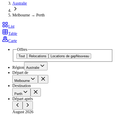
Australie
Melbourne → Perth
List
Table
Carte
Offres
Tout
Relocations
Locations de gap
Nouveau
Région
Australie
Départ de
Melbourne
Destination
Perth
Départ après
August 2026