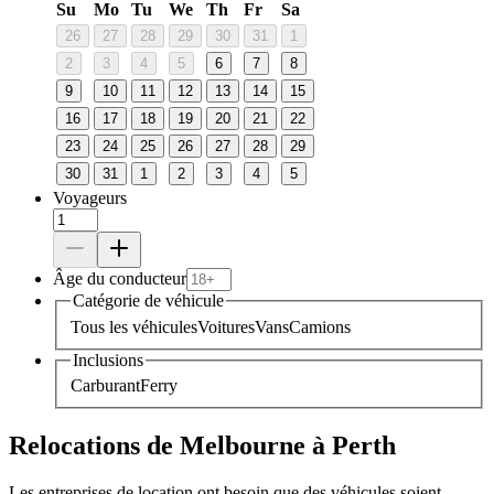
Su
Mo
Tu
We
Th
Fr
Sa
26
27
28
29
30
31
1
2
3
4
5
6
7
8
9
10
11
12
13
14
15
16
17
18
19
20
21
22
23
24
25
26
27
28
29
30
31
1
2
3
4
5
Voyageurs
Âge du conducteur
Catégorie de véhicule
Tous les véhicules
Voitures
Vans
Camions
Inclusions
Carburant
Ferry
Relocations de Melbourne à Perth
Les entreprises de location ont besoin que des véhicules soient