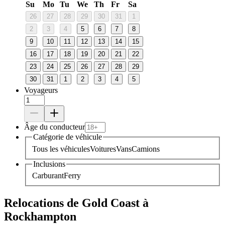
Su
Mo
Tu
We
Th
Fr
Sa
26
27
28
29
30
31
1
2
3
4
5
6
7
8
9
10
11
12
13
14
15
16
17
18
19
20
21
22
23
24
25
26
27
28
29
30
31
1
2
3
4
5
Voyageurs
Âge du conducteur
Catégorie de véhicule
Tous les véhicules
Voitures
Vans
Camions
Inclusions
Carburant
Ferry
Relocations de Gold Coast à
Rockhampton