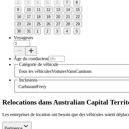
2
3
4
5
6
7
8
9
10
11
12
13
14
15
16
17
18
19
20
21
22
23
24
25
26
27
28
29
30
31
1
2
3
4
5
Voyageurs
Âge du conducteur
Catégorie de véhicule
Tous les véhicules
Voitures
Vans
Camions
Inclusions
Carburant
Ferry
Relocations dans Australian Capital Territ
Les entreprises de location ont besoin que des véhicules soient déplac
Pertinence