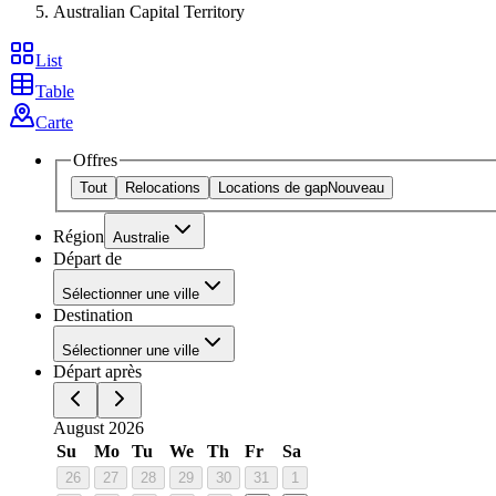
Australian Capital Territory
List
Table
Carte
Offres
Tout
Relocations
Locations de gap
Nouveau
Région
Australie
Départ de
Sélectionner une ville
Destination
Sélectionner une ville
Départ après
August 2026
Su
Mo
Tu
We
Th
Fr
Sa
26
27
28
29
30
31
1