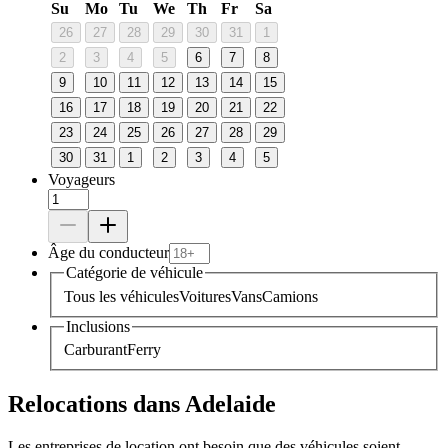
Su
Mo
Tu
We
Th
Fr
Sa
26
27
28
29
30
31
1
2
3
4
5
6
7
8
9
10
11
12
13
14
15
16
17
18
19
20
21
22
23
24
25
26
27
28
29
30
31
1
2
3
4
5
Voyageurs
Âge du conducteur
Catégorie de véhicule
Tous les véhicules
Voitures
Vans
Camions
Inclusions
Carburant
Ferry
Relocations dans Adelaide
Les entreprises de location ont besoin que des véhicules soient