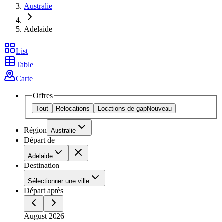
Australie
Adelaide
List
Table
Carte
Offres
Tout
Relocations
Locations de gap
Nouveau
Région
Australie
Départ de
Adelaide
Destination
Sélectionner une ville
Départ après
August 2026