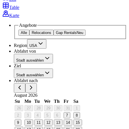
Table
Karte
Angebote
Alle
Relocations
Gap Rentals
Neu
Region
USA
Abfahrt von
Stadt auswählen
Ziel
Stadt auswählen
Abfahrt nach
August 2026
Su
Mo
Tu
We
Th
Fr
Sa
26
27
28
29
30
31
1
2
3
4
5
6
7
8
9
10
11
12
13
14
15