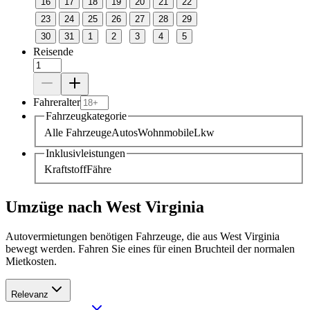
16
17
18
19
20
21
22
23
24
25
26
27
28
29
30
31
1
2
3
4
5
Reisende
Fahreralter
Fahrzeugkategorie
Alle Fahrzeuge
Autos
Wohnmobile
Lkw
Inklusivleistungen
Kraftstoff
Fähre
Umzüge nach West Virginia
Autovermietungen benötigen Fahrzeuge, die aus West Virginia
bewegt werden. Fahren Sie eines für einen Bruchteil der normalen
Mietkosten.
Relevanz