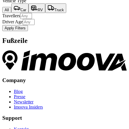
Vehicle Type
All
Car
RV
Truck
Travellers
Driver Age
Apply Filters
Fußzeile
Company
Blog
Presse
Newsletter
Imoova Insiders
Support