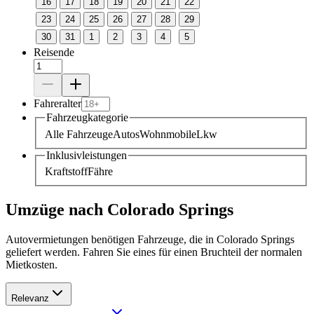
16
17
18
19
20
21
22
23
24
25
26
27
28
29
30
31
1
2
3
4
5
Reisende
Fahreralter
Fahrzeugkategorie
Alle Fahrzeuge
Autos
Wohnmobile
Lkw
Inklusivleistungen
Kraftstoff
Fähre
Umzüge nach Colorado Springs
Autovermietungen benötigen Fahrzeuge, die in Colorado Springs
geliefert werden. Fahren Sie eines für einen Bruchteil der normalen
Mietkosten.
Relevanz