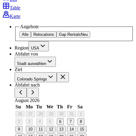
Table
Karte
Angebote
Alle
Relocations
Gap Rentals
Neu
Region
USA
Abfahrt von
Stadt auswählen
Ziel
Colorado Springs
Abfahrt nach
August 2026
Su
Mo
Tu
We
Th
Fr
Sa
26
27
28
29
30
31
1
2
3
4
5
6
7
8
9
10
11
12
13
14
15