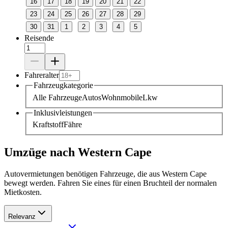
16
17
18
19
20
21
22
23
24
25
26
27
28
29
30
31
1
2
3
4
5
Reisende
Fahreralter
Fahrzeugkategorie
Alle Fahrzeuge
Autos
Wohnmobile
Lkw
Inklusivleistungen
Kraftstoff
Fähre
Umzüge nach Western Cape
Autovermietungen benötigen Fahrzeuge, die aus Western Cape
bewegt werden. Fahren Sie eines für einen Bruchteil der normalen
Mietkosten.
Relevanz