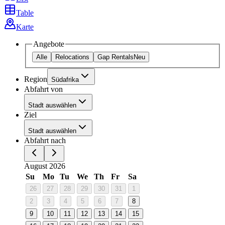
Table
Karte
Angebote
Alle
Relocations
Gap Rentals
Neu
Region
Südafrika
Abfahrt von
Stadt auswählen
Ziel
Stadt auswählen
Abfahrt nach
August 2026
Su
Mo
Tu
We
Th
Fr
Sa
26
27
28
29
30
31
1
2
3
4
5
6
7
8
9
10
11
12
13
14
15