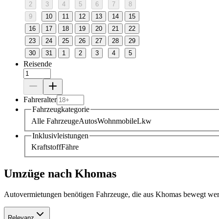
2
3
4
5
6
7
8
9
10
11
12
13
14
15
16
17
18
19
20
21
22
23
24
25
26
27
28
29
30
31
1
2
3
4
5
Reisende
Fahreralter
Fahrzeugkategorie
Alle Fahrzeuge
Autos
Wohnmobile
Lkw
Inklusivleistungen
Kraftstoff
Fähre
Umzüge nach Khomas
Autovermietungen benötigen Fahrzeuge, die aus Khomas bewegt werde
Relevanz