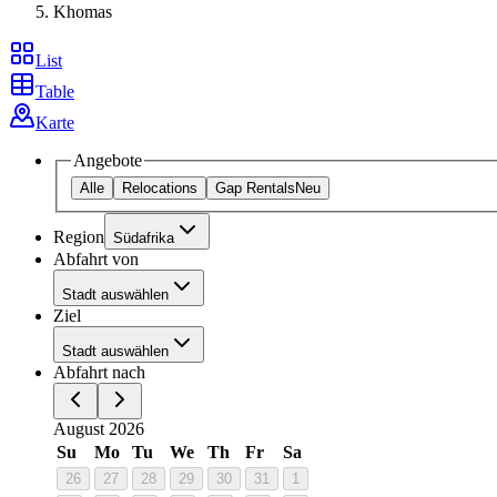
Khomas
List
Table
Karte
Angebote
Alle
Relocations
Gap Rentals
Neu
Region
Südafrika
Abfahrt von
Stadt auswählen
Ziel
Stadt auswählen
Abfahrt nach
August 2026
Su
Mo
Tu
We
Th
Fr
Sa
26
27
28
29
30
31
1