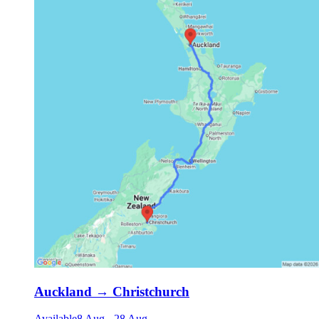
Auckland
→
Christchurch
Available
8 Aug
-
28 Aug