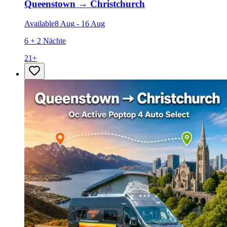
Queenstown
→
Christchurch
Available
8 Aug
-
16 Aug
6 + 2 Nächte
21
+