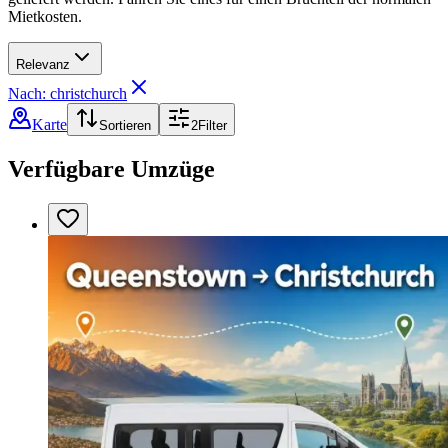
Mietkosten.
Relevanz
Nach: christchurch
Karte
Sortieren
2
Filter
Verfügbare Umzüge