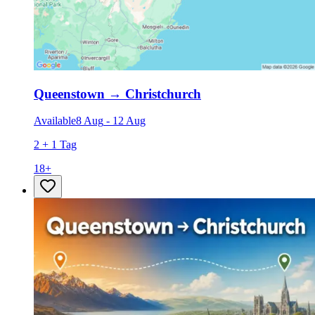
Queenstown
→
Christchurch
Available
8 Aug
-
12 Aug
2 + 1 Tag
18
+