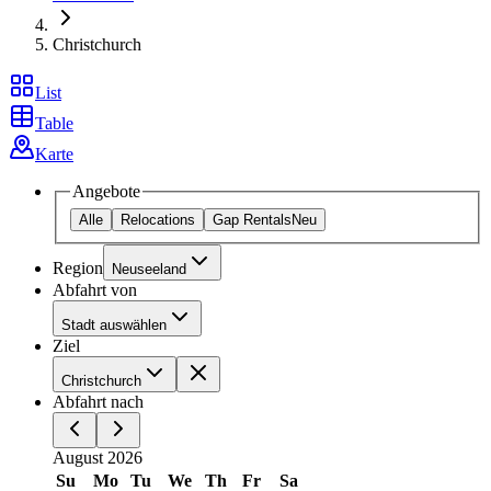
Christchurch
List
Table
Karte
Angebote
Alle
Relocations
Gap Rentals
Neu
Region
Neuseeland
Abfahrt von
Stadt auswählen
Ziel
Christchurch
Abfahrt nach
August 2026
Su
Mo
Tu
We
Th
Fr
Sa