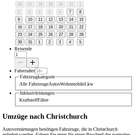
26
27
28
29
30
31
1
2
3
4
5
6
7
8
9
10
11
12
13
14
15
16
17
18
19
20
21
22
23
24
25
26
27
28
29
30
31
1
2
3
4
5
Reisende
Fahreralter
Fahrzeugkategorie
Alle Fahrzeuge
Autos
Wohnmobile
Lkw
Inklusivleistungen
Kraftstoff
Fähre
Umzüge nach Christchurch
Autovermietungen benötigen Fahrzeuge, die in Christchurch
geliefert werden. Fahren Sie eines für einen Bruchteil der normalen