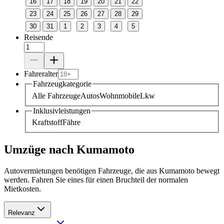
16
17
18
19
20
21
22
23
24
25
26
27
28
29
30
31
1
2
3
4
5
Reisende
Fahreralter
Fahrzeugkategorie
Alle Fahrzeuge
Autos
Wohnmobile
Lkw
Inklusivleistungen
Kraftstoff
Fähre
Umzüge nach Kumamoto
Autovermietungen benötigen Fahrzeuge, die aus Kumamoto bewegt
werden. Fahren Sie eines für einen Bruchteil der normalen
Mietkosten.
Relevanz