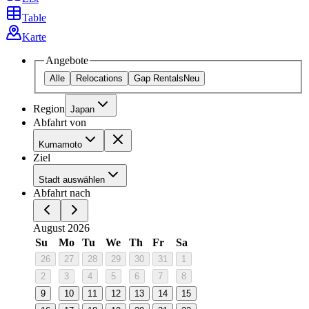
Table
Karte
Angebote
Alle
Relocations
Gap Rentals
Neu
Region
Japan
Abfahrt von
Kumamoto
Ziel
Stadt auswählen
Abfahrt nach
August 2026
Su
Mo
Tu
We
Th
Fr
Sa
26
27
28
29
30
31
1
2
3
4
5
6
7
8
9
10
11
12
13
14
15