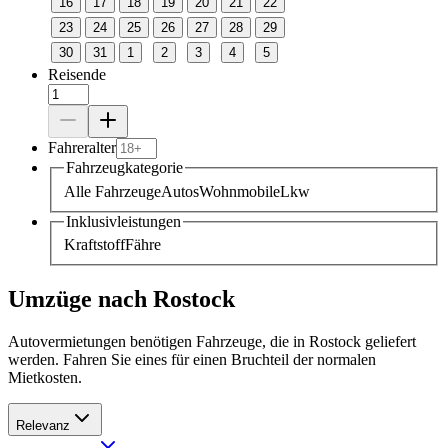
16
17
18
19
20
21
22
23
24
25
26
27
28
29
30
31
1
2
3
4
5
Reisende
Fahreralter
Fahrzeugkategorie
Alle Fahrzeuge
Autos
Wohnmobile
Lkw
Inklusivleistungen
Kraftstoff
Fähre
Umzüge nach Rostock
Autovermietungen benötigen Fahrzeuge, die in Rostock geliefert
werden. Fahren Sie eines für einen Bruchteil der normalen
Mietkosten.
Relevanz