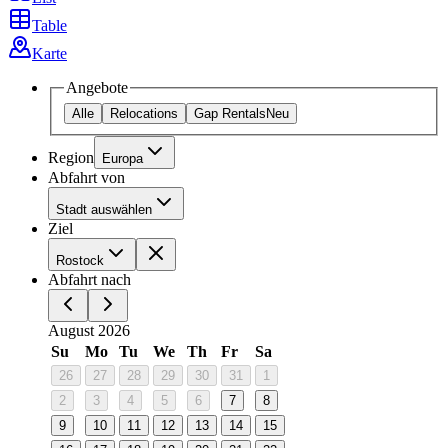
Table
Karte
Angebote
Alle
Relocations
Gap Rentals
Neu
Region
Europa
Abfahrt von
Stadt auswählen
Ziel
Rostock
Abfahrt nach
August 2026
Su
Mo
Tu
We
Th
Fr
Sa
26
27
28
29
30
31
1
2
3
4
5
6
7
8
9
10
11
12
13
14
15