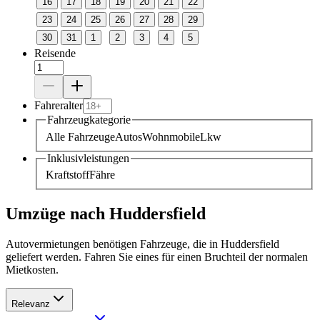
16
17
18
19
20
21
22
23
24
25
26
27
28
29
30
31
1
2
3
4
5
Reisende
Fahreralter
Fahrzeugkategorie
Alle Fahrzeuge
Autos
Wohnmobile
Lkw
Inklusivleistungen
Kraftstoff
Fähre
Umzüge nach Huddersfield
Autovermietungen benötigen Fahrzeuge, die in Huddersfield
geliefert werden. Fahren Sie eines für einen Bruchteil der normalen
Mietkosten.
Relevanz