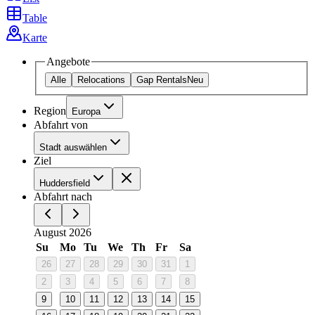
Table
Karte
Angebote
Alle
Relocations
Gap Rentals
Neu
Region
Europa
Abfahrt von
Stadt auswählen
Ziel
Huddersfield
Abfahrt nach
August 2026
Su
Mo
Tu
We
Th
Fr
Sa
26
27
28
29
30
31
1
2
3
4
5
6
7
8
9
10
11
12
13
14
15