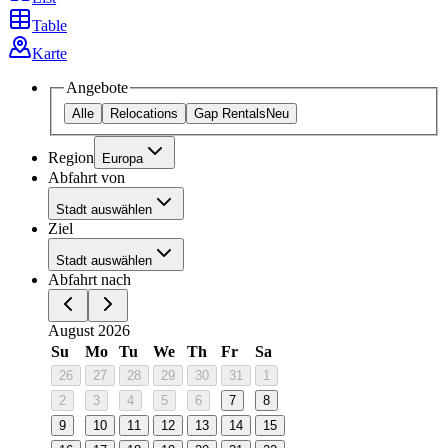
Table
Karte
Angebote
Alle
Relocations
Gap Rentals
Neu
Region
Europa
Abfahrt von
Stadt auswählen
Ziel
Stadt auswählen
Abfahrt nach
August 2026
Su
Mo
Tu
We
Th
Fr
Sa
26
27
28
29
30
31
1
2
3
4
5
6
7
8
9
10
11
12
13
14
15