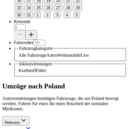
16
17
18
19
20
21
22
23
24
25
26
27
28
29
30
31
1
2
3
4
5
Reisende
Fahreralter
Fahrzeugkategorie
Alle Fahrzeuge
Autos
Wohnmobile
Lkw
Inklusivleistungen
Kraftstoff
Fähre
Umzüge nach Poland
Autovermietungen benötigen Fahrzeuge, die aus Poland bewegt
werden. Fahren Sie eines für einen Bruchteil der normalen
Mietkosten.
Relevanz