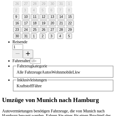
26
27
28
29
30
31
1
2
3
4
5
6
7
8
9
10
11
12
13
14
15
16
17
18
19
20
21
22
23
24
25
26
27
28
29
30
31
1
2
3
4
5
Reisende
Fahreralter
Fahrzeugkategorie
Alle Fahrzeuge
Autos
Wohnmobile
Lkw
Inklusivleistungen
Kraftstoff
Fähre
Umzüge von Munich nach Hamburg
Autovermietungen benötigen Fahrzeuge, die von Munich nach
Hamburg bewegt werden. Fahren Sie eines für einen Bruchteil der