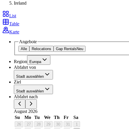
Ireland
List
Table
Karte
Angebote
Alle
Relocations
Gap Rentals
Neu
Region
Europa
Abfahrt von
Stadt auswählen
Ziel
Stadt auswählen
Abfahrt nach
August 2026
Su
Mo
Tu
We
Th
Fr
Sa
26
27
28
29
30
31
1