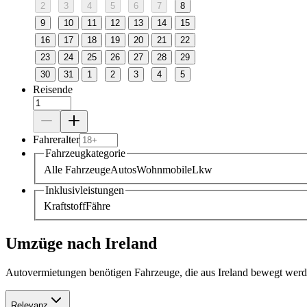
2
3
4
5
6
7
8
9
10
11
12
13
14
15
16
17
18
19
20
21
22
23
24
25
26
27
28
29
30
31
1
2
3
4
5
Reisende
Fahreralter
Fahrzeugkategorie
Alle Fahrzeuge
Autos
Wohnmobile
Lkw
Inklusivleistungen
Kraftstoff
Fähre
Umzüge nach Ireland
Autovermietungen benötigen Fahrzeuge, die aus Ireland bewegt werde
Relevanz