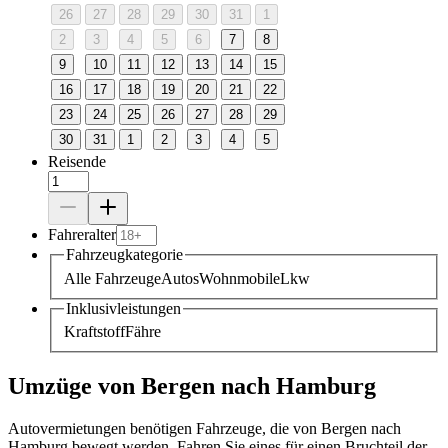
26
27
28
29
30
31
1
2
3
4
5
6
7
8
9
10
11
12
13
14
15
16
17
18
19
20
21
22
23
24
25
26
27
28
29
30
31
1
2
3
4
5
Reisende
Fahreralter
Fahrzeugkategorie
Alle Fahrzeuge
Autos
Wohnmobile
Lkw
Inklusivleistungen
Kraftstoff
Fähre
Umzüge von Bergen nach Hamburg
Autovermietungen benötigen Fahrzeuge, die von Bergen nach
Hamburg bewegt werden. Fahren Sie eines für einen Bruchteil der